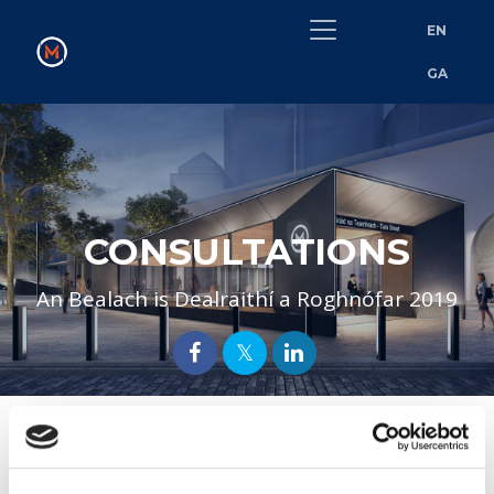
EN
GA
CONSULTATIONS
An Bealach is Dealraithí a Roghnófar 2019