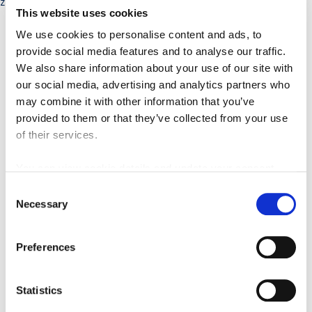
z
This website uses cookies
An Bealach is Dealraithí a Roghnófar 2019
We use cookies to personalise content and ads, to
Thug MetroLink faoi chomhairliúchán poiblí ar an Rogha
provide social media features and to analyse our traffic.
Bealaigh i rith tréimhse ocht seachtaine ón
26 Márta 2019 go
We also share information about your use of our site with
dtí an 21 Bealtaine 2019
. D’fhreastail breis agus 1,000 duine ar
our social media, advertising and analytics partners who
na cúig imeacht phoiblí a cuireadh ar bun ag príomhláithreacha
may combine it with other information that you’ve
feadh an bhealaigh.
provided to them or that they’ve collected from your use
of their services.
Fuarthas breis agus 2,000 aighneacht ar ríomhphost, sa phost
agus ag imeachtaí comhairliúcháin, líon a bhí i bhfad níos lú ná
You can view cookie details and update your consent
na 8,000 aighneacht a fuarthas i rith an chéad chomhairliúcháin
here
in 2018 ar an mBealach is Dealraithí a Roghnófar agus b’fhéidir
Consent
gur thug seo le tuiscint gur éisteamar.
Necessary
Selection
Preferences
Cáipéisí a foilsíodh don Chomhairliúcháin
Phoiblí ar an Rogha Bealaigh
Statistics
Tuarascáil Intógtha - Dúnadh na Líne Uaine