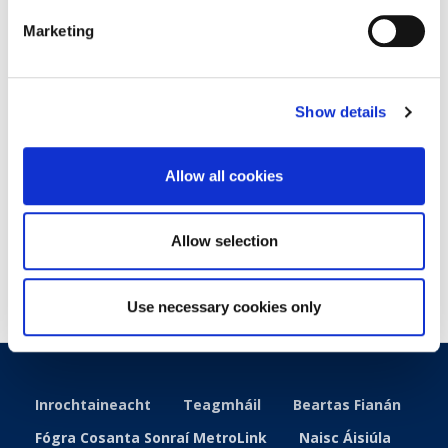
Marketing
Idirghabháil ar Thoilleadh Éilimh Amach Anseo ar Líne
Uaine MetroLink
Forbairt Dearaidh na Rogha Bealaigh
Show details
Cáipéis Chomhairliúcháin Phoiblí ar an mBealach is
Dealraithí a Roghnófar
Allow all cookies
Tuarascáil Aiseolais ar an gComhairliúchán Poiblí ar an
Rogha Bealaigh
Allow selection
Use necessary cookies only
Inrochtaineacht
Teagmháil
Beartas Fianán
Fógra Cosanta Sonraí MetroLink
Naisc Áisiúla