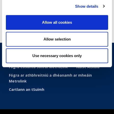
tagarmharcanna, caighdeáin, nó feidhmíocht roimhe seo
Show details
4. Inbhuanaithe:
Feabhsuithe is féidir a choinneáil ar
bun agus tógáil orthu le himeacht ama
Allow all cookies
Allow selection
Use necessary cookies only
Inrochtaineacht
Teagmháil
Beartas Fianán
Fógra Cosanta Sonraí MetroLink
Naisc Áisiúla
Fógra ar athbhreitniú a dhéanamh ar mheáin
Metrolink
Cartlann an tSuímh