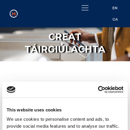
EN
GA
CREAT
TÁIRGIÚLACHTA
Creat Táirgiúlachta MetroLink​
​Tá ár gcreat cuimsitheach táirgiúlachta bunaithe ar an
tuiscint go dtéann fíor-éifeachtúlacht níos faide ná
This website uses cookies
méadrachtaí traidisiúnta PTF.
We use cookies to personalise content and ads, to
provide social media features and to analyse our traffic.